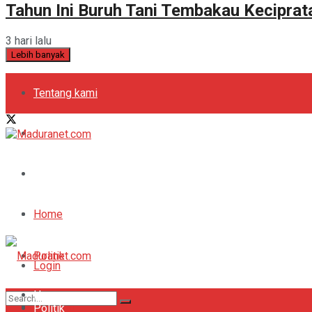
Tahun Ini Buruh Tani Tembakau Kecipra
3 hari lalu
Lebih banyak
Tentang kami
Kebijakan Privasi
Pedoman Media Siber
Periklanan
Home
Politik
Login
Home
Bola
Register
Politik