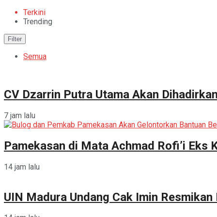
Terkini
Trending
Filter
Semua
CV Dzarrin Putra Utama Akan Dihadirka
7 jam lalu
Pamekasan di Mata Achmad Rofi’i Eks 
14 jam lalu
UIN Madura Undang Cak Imin Resmikan P