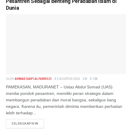
Pesantren Sebagai Benteng Peradaban Islam di
Dunia
OLEH
AHMAD DAIFI AL FARROZI
2 AGUSTUS 2026
0
108
PAMEKASAN, MADURANET – Ustaz Abdul Somad (UAS)
menilai pondok pesantren, memiliki peran strategis dalam
membangun peradaban dan moral bangsa, sekaligus tiang
negara. Karena itu, pemerintah diminta memberikan perhatian
lebih terhadap...
SELENGKAPNYA