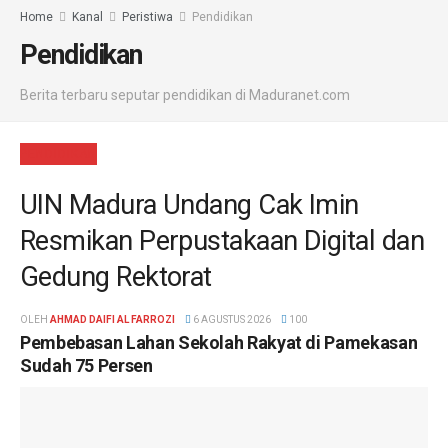
Home
Kanal
Peristiwa
Pendidikan
Pendidikan
Berita terbaru seputar pendidikan di Maduranet.com
PENDIDIKAN
UIN Madura Undang Cak Imin
Resmikan Perpustakaan Digital dan
Gedung Rektorat
OLEH
AHMAD DAIFI AL FARROZI
6 AGUSTUS 2026
100
Pembebasan Lahan Sekolah Rakyat di Pamekasan
Sudah 75 Persen