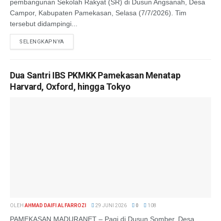
pembangunan Sekolah Rakyat (SR) di Dusun Angsanah, Desa
Campor, Kabupaten Pamekasan, Selasa (7/7/2026). Tim
tersebut didampingi...
SELENGKAPNYA
Dua Santri IBS PKMKK Pamekasan Menatap
Harvard, Oxford, hingga Tokyo
OLEH
AHMAD DAIFI AL FARROZI
29 JUNI 2026
0
108
PAMEKASAN,MADURANET – Pagi di Dusun Somber, Desa