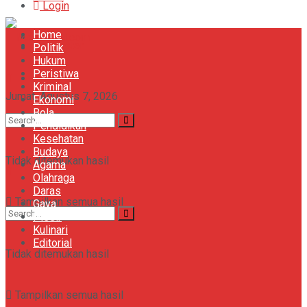
Login
Home
Bola
Register
Politik
Hukum
Peristiwa
Khazanah
Kriminal
Jumat, Agustus 7, 2026
Ekonomi
Bola
Gaya
Pendidikan
Kesehatan
Budaya
Tidak ditemukan hasil
Agama
Olahraga
Daras
Tampilkan semua hasil
Gaya
Plesir
Kulinari
Editorial
Tidak ditemukan hasil
Tampilkan semua hasil