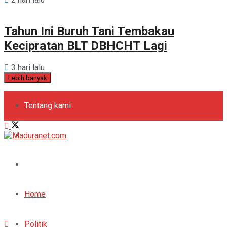
Tahun Ini Buruh Tani Tembakau
Kecipratan BLT DBHCHT Lagi
3 hari lalu
Lebih banyak
Tentang kami
Kebijakan Privasi
Pedoman Media Siber
Periklanan
Home
Politik