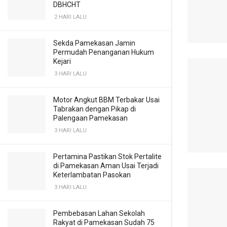
DBHCHT
2 HARI LALU
Sekda Pamekasan Jamin
Permudah Penanganan Hukum
Kejari
3 HARI LALU
Motor Angkut BBM Terbakar Usai
Tabrakan dengan Pikap di
Palengaan Pamekasan
3 HARI LALU
Pertamina Pastikan Stok Pertalite
di Pamekasan Aman Usai Terjadi
Keterlambatan Pasokan
3 HARI LALU
Pembebasan Lahan Sekolah
Rakyat di Pamekasan Sudah 75