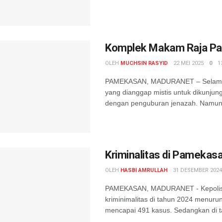
Komplek Makam Raja Pa
OLEH
MUCHSIN RASYID
22 MEI 2025
0
1
PAMEKASAN, MADURANET – Selama i
yang dianggap mistis untuk dikunjun
dengan penguburan jenazah. Namun t
Kriminalitas di Pameka
OLEH
HASBI AMRULLAH
31 DESEMBER 2024
PAMEKASAN, MADURANET - Kepolisi
kriminimalitas di tahun 2024 menurun
mencapai 491 kasus. Sedangkan di ta