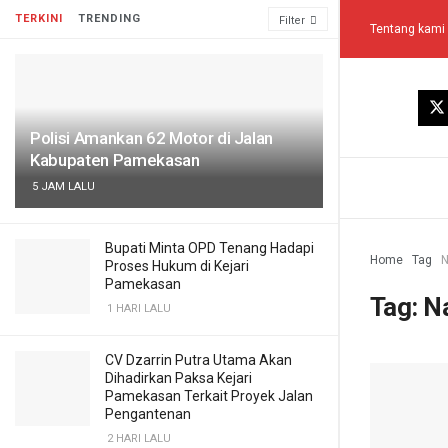
TERKINI
TRENDING
Filter
Tentang kami
Polisi Amankan 62 Motor di Jalan
Kabupaten Pamekasan
5 JAM LALU
Bupati Minta OPD Tenang Hadapi
Home
Tag
N
Proses Hukum di Kejari
Pamekasan
Tag:
Na
1 HARI LALU
CV Dzarrin Putra Utama Akan
Dihadirkan Paksa Kejari
Pamekasan Terkait Proyek Jalan
Pengantenan
2 HARI LALU