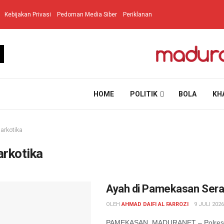
Kebijakan Privasi
Pedoman Media Siber
Periklanan
HOME
POLITIK
BOLA
KH
arkotika
rkotika
Ayah di Pamekasan Sera
OLEH
AHMAD DAIFI AL FARROZI
9 JULI 2026
PAMEKASAN, MADURANET – Polres Pam