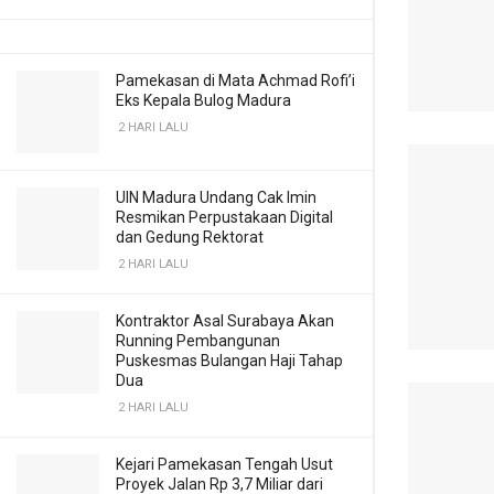
Pamekasan di Mata Achmad Rofi’i
Eks Kepala Bulog Madura
2 HARI LALU
UIN Madura Undang Cak Imin
Resmikan Perpustakaan Digital
dan Gedung Rektorat
2 HARI LALU
Kontraktor Asal Surabaya Akan
Running Pembangunan
Puskesmas Bulangan Haji Tahap
Dua
2 HARI LALU
Kejari Pamekasan Tengah Usut
Proyek Jalan Rp 3,7 Miliar dari