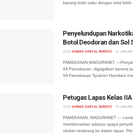
barang bukti sabu dengan total lebih d
Penyelundupan Narkotika
Botol Deodoran dan Sol 
OLEH
AHMAD DAIFI AL FARROZI
16 JANUARI
PAMEKASAN,MADURANET —Penyelund
IIA Pamekasan, digagalkan karena p
IIA Pamekasan Syukron Hamdani menje
Petugas Lapas Kelas II
OLEH
AHMAD DAIFI AL FARROZI
15 JANUARI
PAMEKASAN, MADURANET — Lembaga
membenarkan adanya upaya penyelun
obatan terlarang ke dalam lapas. Peri