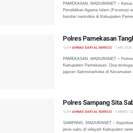
PAMEKASAN, MADURANET – Ketua P
Pendidikan Agama Islam (Forsima) 
bandar narkotika di Kabupaten Pamek
Polres Pamekasan Tangk
OLEH
AHMAD DAIFI AL FARROZI
7 MEI 2026
PAMEKASAN, MADURANET – Polres P
Kabupaten Pamekasan. Dua terduga 
jajaran Satresnarkoba di Kecamatan 
Polres Sampang Sita Sab
OLEH
AHMAD DAIFI AL FARROZI
5 MARET 2
SAMPANG, MADURANET – Kepolisian
jenis sabu di wilayah Kabupaten se