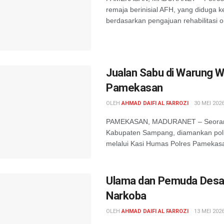
remaja berinisial AFH, yang diduga k
berdasarkan pengajuan rehabilitasi 
Jualan Sabu di Warung 
Pamekasan
OLEH
AHMAD DAIFI AL FARROZI
30 MEI 202
PAMEKASAN, MADURANET – Seorang p
Kabupaten Sampang, diamankan polis
melalui Kasi Humas Polres Pamekasan
Ulama dan Pemuda Desa
Narkoba
OLEH
AHMAD DAIFI AL FARROZI
13 MEI 202