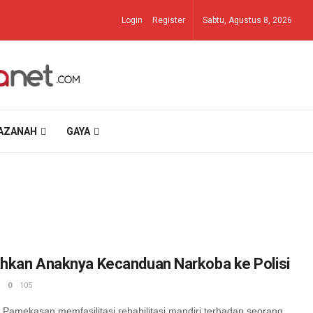
Login
Register
Sabtu, Agustus 8, 2026
AZANAH
GAYA
hkan Anaknya Kecanduan Narkoba ke Polisi
0
105
ekasan memfasilitasi rehabilitasi mandiri terhadap seorang