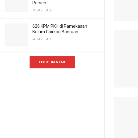
Persen
3 HARI LALU
626 KPM PKH di Pamekasan
Belum Cairkan Bantuan
4 HARI LALU
LEBIH BANYAK