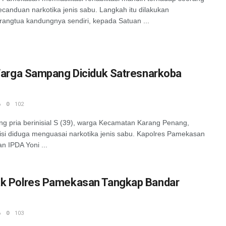
ecanduan narkotika jenis sabu. Langkah itu dilakukan
orangtua kandungnya sendiri, kepada Satuan ...
Warga Sampang Diciduk Satresnarkoba
6
0
102
ria berinisial S (39), warga Kecamatan Karang Penang,
i diduga menguasai narkotika jenis sabu. Kapolres Pamekasan
 IPDA Yoni ...
k Polres Pamekasan Tangkap Bandar
6
0
103