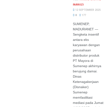
FARROZI
12 SEPTEMBER 2025
0
177
SUMENEP,
MADURANET —
Sengketa insentif
antara eks
karyawan dengan
perusahaan
distributor produk
PT Mayora di
Sumenep akhirnya
berujung damai.
Dinas
Ketenagakerjaan
(Disnaker)
Sumenep
memfasilitasi
mediasi pada Jumat