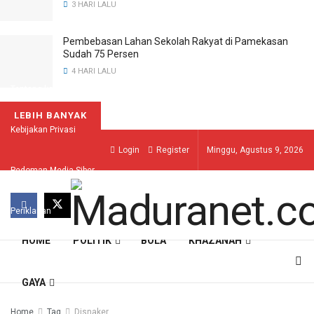
3 HARI LALU
Pembebasan Lahan Sekolah Rakyat di Pamekasan
Sudah 75 Persen
4 HARI LALU
Tentang kami
LEBIH BANYAK
Kebijakan Privasi
Login
Register
Minggu, Agustus 9, 2026
Pedoman Media Siber
Periklanan
HOME
POLITIK
BOLA
KHAZANAH
GAYA
Home
Tag
Disnaker