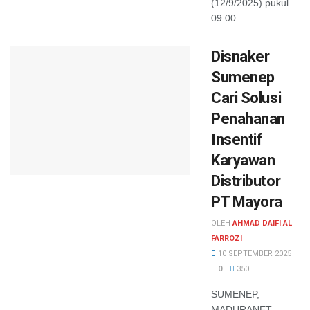
(12/9/2025) pukul
09.00 ...
Disnaker
Sumenep
Cari Solusi
Penahanan
Insentif
Karyawan
Distributor
PT Mayora
OLEH
AHMAD DAIFI AL
FARROZI
10 SEPTEMBER 2025
0
350
SUMENEP,
MADURANET —