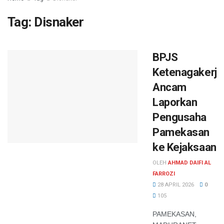
Tag:
Disnaker
BPJS
Ketenagakerja
Ancam
Laporkan
Pengusaha
Pamekasan
ke Kejaksaan
OLEH
AHMAD DAIFI AL
FARROZI
28 APRIL 2026
0
105
PAMEKASAN,