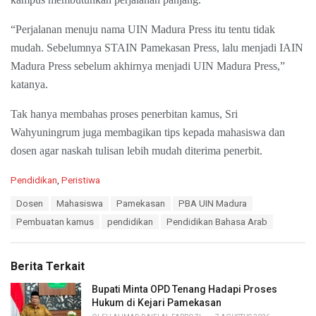
“Perjalanan menuju nama UIN Madura Press itu tentu tidak
mudah. Sebelumnya STAIN Pamekasan Press, lalu menjadi IAIN
Madura Press sebelum akhirnya menjadi UIN Madura Press,”
katanya.
Tak hanya membahas proses penerbitan kamus, Sri
Wahyuningrum juga membagikan tips kepada mahasiswa dan
dosen agar naskah tulisan lebih mudah diterima penerbit.
C
Pendidikan
,
Peristiwa
a
T
Dosen
Mahasiswa
Pamekasan
PBA UIN Madura
t
a
e
Pembuatan kamus
pendidikan
Pendidikan Bahasa Arab
g
g
s
o
:
r
Berita Terkait
i
e
Bupati Minta OPD Tenang Hadapi Proses
s
Hukum di Kejari Pamekasan
: