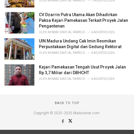
OLEH
AHMAD DAIFI AL FARROZI
7 AGUSTUS 2026
CV Dzarrin Putra Utama Akan Dihadirkan
Paksa Kejari Pamekasan Terkait Proyek Jalan
Pengantenan
OLEH
AHMAD DAIFI AL FARROZI
6 AGUSTUS 2026
UIN Madura Undang Cak Imin Resmikan
Perpustakaan Digital dan Gedung Rektorat
OLEH
AHMAD DAIFI AL FARROZI
6 AGUSTUS 2026
Kejari Pamekasan Tengah Usut Proyek Jalan
Rp 3,7 Miliar dari DBHCHT
OLEH
AHMAD DAIFI AL FARROZI
6 AGUSTUS 2026
BACK TO TOP
Copyright © 2020 -2025 Maduranet.com.