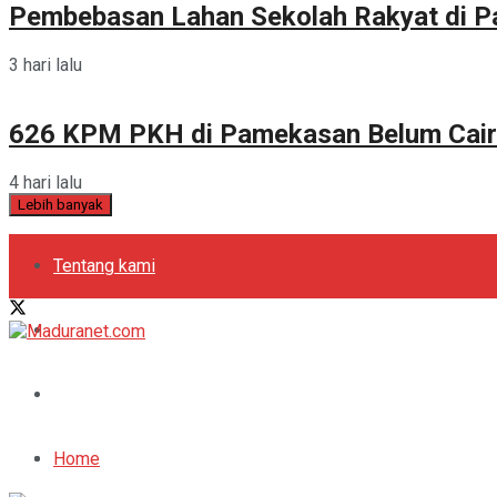
Pembebasan Lahan Sekolah Rakyat di 
3 hari lalu
626 KPM PKH di Pamekasan Belum Cair
4 hari lalu
Lebih banyak
Tentang kami
Kebijakan Privasi
Pedoman Media Siber
Periklanan
Home