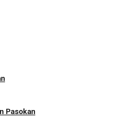
an
an Pasokan