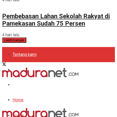
Pembebasan Lahan Sekolah Rakyat di
Pamekasan Sudah 75 Persen
4 hari lalu
Lebih banyak
Tentang kami
Kebijakan Privasi
Pedoman Media Siber
Periklanan
Home
Politik