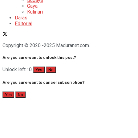
Budaya
Gaya
Kulinari
Daras
Editorial
Copyright © 2020 -2025 Maduranet.com.
Are you sure want to unlock this post?
Unlock left : 0
Yes
No
Are you sure want to cancel subscription?
Yes
No