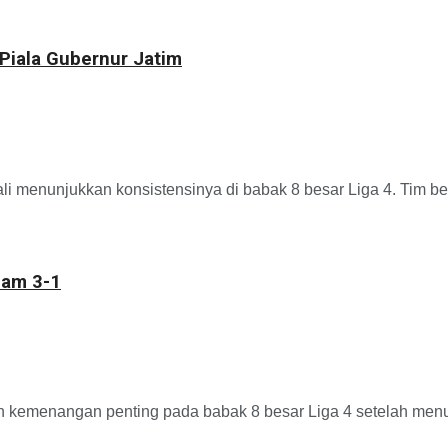
Piala Gubernur Jatim
jukkan konsistensinya di babak 8 besar Liga 4. Tim berjul
pam 3-1
nangan penting pada babak 8 besar Liga 4 setelah menund