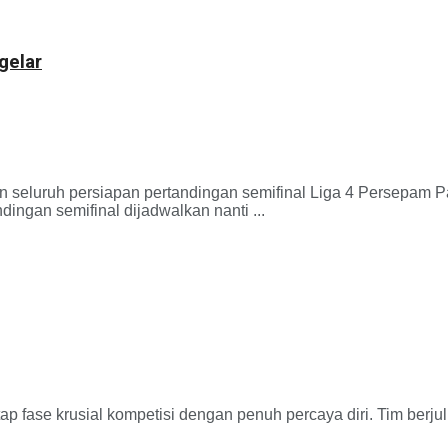
gelar
uruh persiapan pertandingan semifinal Liga 4 Persepam Pam
ingan semifinal dijadwalkan nanti ...
rusial kompetisi dengan penuh percaya diri. Tim berjuluk 