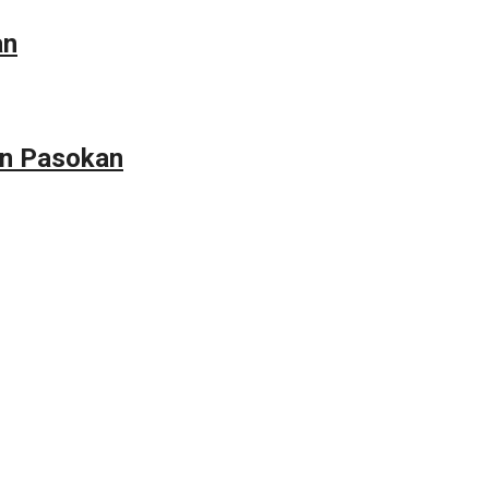
an
an Pasokan