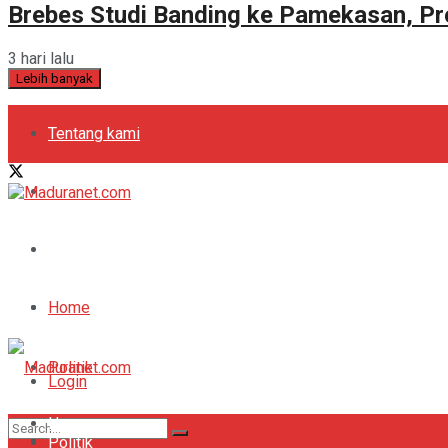
Brebes Studi Banding ke Pamekasan, Pr
3 hari lalu
Lebih banyak
Tentang kami
Kebijakan Privasi
Pedoman Media Siber
Periklanan
Home
Politik
Login
Home
Bola
Register
Politik