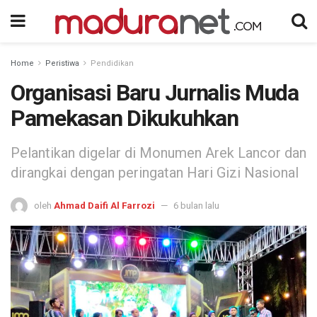
Home
Peristiwa
Pendidikan
Organisasi Baru Jurnalis Muda
Pamekasan Dikukuhkan
Pelantikan digelar di Monumen Arek Lancor dan
dirangkai dengan peringatan Hari Gizi Nasional
oleh
Ahmad Daifi Al Farrozi
6 bulan lalu