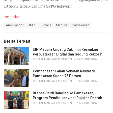
10 SPPG terbaik dan lima SPPG terfavorit.
C
Pendidikan
a
T
Arek Lancor
JMP
Jurnalis
Madura
Pamekasan
t
a
e
g
g
s
o
Berita Terkait
:
r
i
UIN Madura Undang Cak Imin Resmikan
e
Perpustakaan Digital dan Gedung Rektorat
s
OLEH
AHMAD DAIFI AL FARROZI
6 AGUSTUS 2026
:
Pembebasan Lahan Sekolah Rakyat di
Pamekasan Sudah 75 Persen
OLEH
AHMAD DAIFI AL FARROZI
5 AGUSTUS 2026
Brebes Studi Banding ke Pamekasan,
Program Pendidikan Jadi Rujukan Daerah
OLEH
AHMAD DAIFI AL FARROZI
4 AGUSTUS 2026