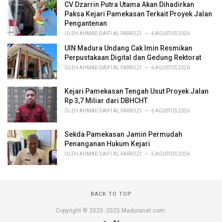
CV Dzarrin Putra Utama Akan Dihadirkan
s
Paksa Kejari Pamekasan Terkait Proyek Jalan
:
Pengantenan
OLEH
AHMAD DAIFI AL FARROZI
6 AGUSTUS 2026
UIN Madura Undang Cak Imin Resmikan
Perpustakaan Digital dan Gedung Rektorat
OLEH
AHMAD DAIFI AL FARROZI
6 AGUSTUS 2026
Kejari Pamekasan Tengah Usut Proyek Jalan
Rp 3,7 Miliar dari DBHCHT
OLEH
AHMAD DAIFI AL FARROZI
6 AGUSTUS 2026
Sekda Pamekasan Jamin Permudah
Penanganan Hukum Kejari
OLEH
AHMAD DAIFI AL FARROZI
5 AGUSTUS 2026
BACK TO TOP
Copyright © 2020 -2025 Maduranet.com.