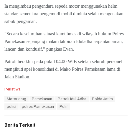
Ia mengimbau pengendara sepeda motor menggunakan helm
standar, sementara pengemudi mobil diminta selalu mengenakan
sabuk pengaman.
“Secara keseluruhan situasi kamtibmas di wilayah hukum Polres
Pamekasan sepanjang malam takbiran Iduladha terpantau aman,
lancar, dan kondusif,” pungkas Evan.
Patroli berakhir pada pukul 04.00 WIB setelah seluruh personel
mengikuti apel konsolidasi di Mako Polres Pamekasan lama di
Jalan Stadion.
C
Peristiwa
a
T
Motor drug
Pamekasan
Patroli Idul Adha
Polda Jatim
t
a
e
polisi
polres Pamekasan
Polri
g
g
s
o
:
r
Berita Terkait
i
e