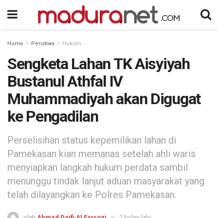
Home
Peristiwa
Hukum
Sengketa Lahan TK Aisyiyah
Bustanul Athfal IV
Muhammadiyah akan Digugat
ke Pengadilan
Perselisihan status kepemilikan lahan di
Pamekasan kian memanas setelah ahli waris
menyiapkan langkah hukum perdata sambil
menunggu tindak lanjut aduan masyarakat yang
telah dilayangkan ke Polres Pamekasan.
oleh
Ahmad Daifi Al Farrozi
2 bulan lalu