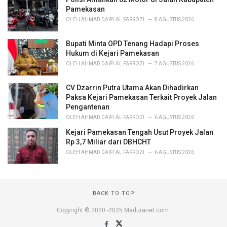
Pamekasan
OLEH
AHMAD DAIFI AL FARROZI
8 AGUSTUS 2026
Bupati Minta OPD Tenang Hadapi Proses
Hukum di Kejari Pamekasan
OLEH
AHMAD DAIFI AL FARROZI
7 AGUSTUS 2026
CV Dzarrin Putra Utama Akan Dihadirkan
Paksa Kejari Pamekasan Terkait Proyek Jalan
Pengantenan
OLEH
AHMAD DAIFI AL FARROZI
6 AGUSTUS 2026
Kejari Pamekasan Tengah Usut Proyek Jalan
Rp 3,7 Miliar dari DBHCHT
OLEH
AHMAD DAIFI AL FARROZI
6 AGUSTUS 2026
BACK TO TOP
Copyright © 2020 -2025 Maduranet.com.