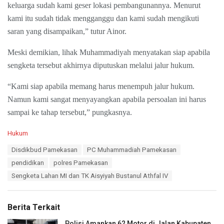
keluarga sudah kami geser lokasi pembangunannya. Menurut
kami itu sudah tidak mengganggu dan kami sudah mengikuti
saran yang disampaikan,” tutur Ainor.
Meski demikian, lihak Muhammadiyah menyatakan siap apabila
sengketa tersebut akhirnya diputuskan melalui jalur hukum.
“Kami siap apabila memang harus menempuh jalur hukum.
Namun kami sangat menyayangkan apabila persoalan ini harus
sampai ke tahap tersebut,” pungkasnya.
C
Hukum
a
T
Disdikbud Pamekasan
PC Muhammadiah Pamekasan
t
a
e
pendidikan
polres Pamekasan
g
g
s
Sengketa Lahan MI dan TK Aisyiyah Bustanul Athfal IV
o
:
r
i
e
Berita Terkait
s
:
Polisi Amankan 62 Motor di Jalan Kabupaten