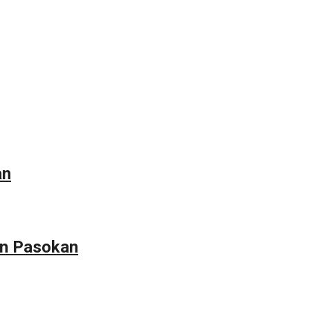
an
an Pasokan