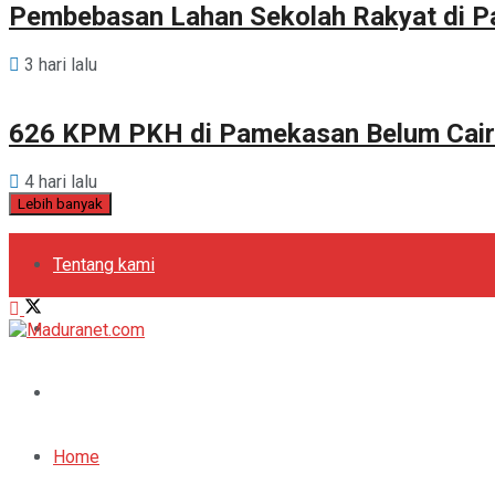
Pembebasan Lahan Sekolah Rakyat di 
3 hari lalu
626 KPM PKH di Pamekasan Belum Cair
4 hari lalu
Lebih banyak
Tentang kami
Kebijakan Privasi
Pedoman Media Siber
Periklanan
Home