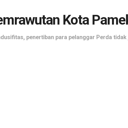
semrawutan Kota Pame
dusifitas, penertiban para pelanggar Perda tidak 