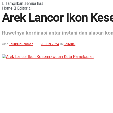
Tampilkan semua hasil
Home
Editorial
Arek Lancor Ikon Ke
Ruwetnya kordinasi antar instani dan alasan kon
oleh
Taufiqur Rahman
28 Juni 2024
in
Editorial