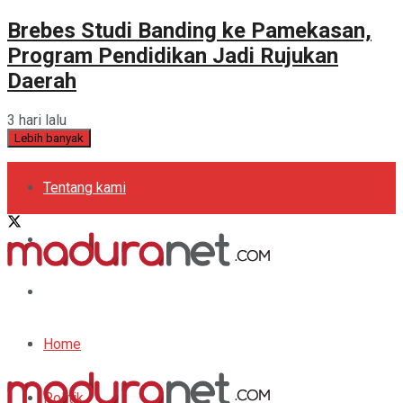
Brebes Studi Banding ke Pamekasan,
Program Pendidikan Jadi Rujukan
Daerah
3 hari lalu
Lebih banyak
Tentang kami
Kebijakan Privasi
Pedoman Media Siber
Periklanan
Home
Politik