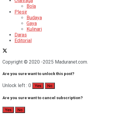
Olahraga
Bola
Plesir
Budaya
Gaya
Kulinari
Daras
Editorial
Copyright © 2020 -2025 Maduranet.com.
Are you sure want to unlock this post?
Unlock left : 0
Yes
No
Are you sure want to cancel subscription?
Yes
No