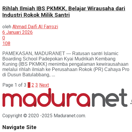
Rihlah Ilmiah IBS PKMKK, Belajar Wirausaha dari
Industri Rokok Milik Santri
oleh
Ahmad Daifi Al Farrozi
6 Januari 2026
0
108
PAMEKASAN, MADURANET — Ratusan santri Islamic
Boarding School Padepokan Kyai Mudrikah Kembang
Kuning (IBS PKMKK) menimba pengalaman kewirausahaan
melalui rihlah ilmiah ke Perusahaan Rokok (PR) Cahaya Pro
di Dusun Batulabbang, ...
Page 1 of 3
1
2
3
Next
Copyright © 2020 -2025 Maduranet.com.
Navigate Site