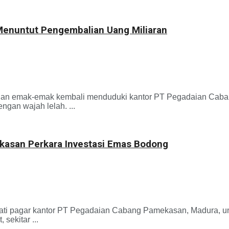
Menuntut Pengembalian Uang Miliaran
n emak-emak kembali menduduki kantor PT Pegadaian Caban
gan wajah lelah. ...
asan Perkara Investasi Emas Bodong
ar kantor PT Pegadaian Cabang Pamekasan, Madura, untuk 
sekitar ...