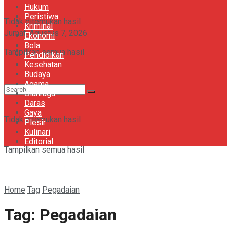
Hukum
Peristiwa
Khazanah
Tidak ditemukan hasil
Kriminal
Jumat, Agustus 7, 2026
Ekonomi
Bola
Gaya
Tampilkan semua hasil
Pendidikan
Kesehatan
Budaya
Agama
Olahraga
Daras
Gaya
Tidak ditemukan hasil
Plesir
Kulinari
Editorial
Tampilkan semua hasil
Home
Tag
Pegadaian
Tag:
Pegadaian