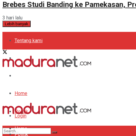
Brebes Studi Banding ke Pamekasan, Pr
3 hari lalu
Lebih banyak
Tentang kami
Kebijakan Privasi
Pedoman Media Siber
Periklanan
Home
Politik
Login
Home
Bola
Register
Politik