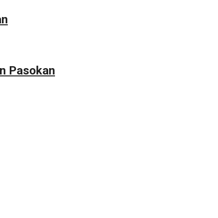
an
an Pasokan