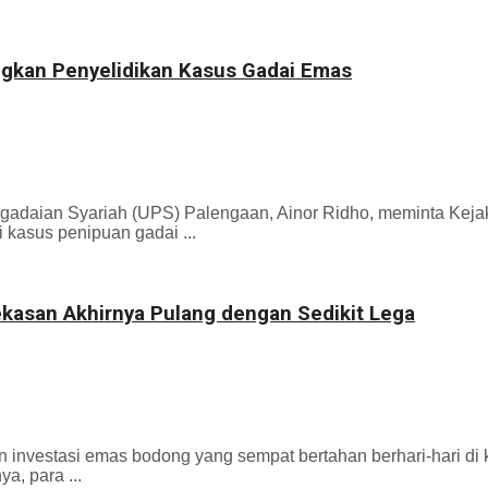
gkan Penyelidikan Kasus Gadai Emas
aian Syariah (UPS) Palengaan, Ainor Ridho, meminta Kej
 kasus penipuan gadai ...
asan Akhirnya Pulang dengan Sedikit Lega
estasi emas bodong yang sempat bertahan berhari-hari di 
a, para ...