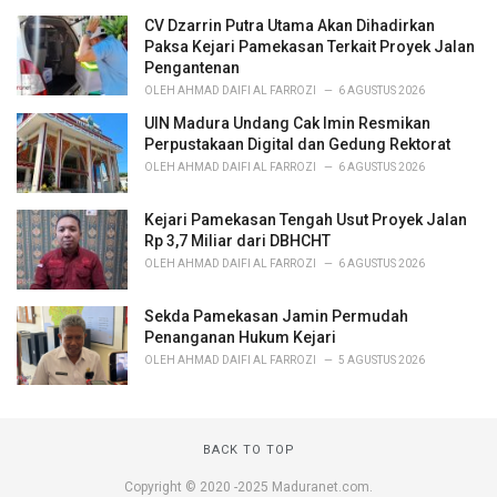
e
CV Dzarrin Putra Utama Akan Dihadirkan
s
Paksa Kejari Pamekasan Terkait Proyek Jalan
:
Pengantenan
OLEH
AHMAD DAIFI AL FARROZI
6 AGUSTUS 2026
UIN Madura Undang Cak Imin Resmikan
Perpustakaan Digital dan Gedung Rektorat
OLEH
AHMAD DAIFI AL FARROZI
6 AGUSTUS 2026
Kejari Pamekasan Tengah Usut Proyek Jalan
Rp 3,7 Miliar dari DBHCHT
OLEH
AHMAD DAIFI AL FARROZI
6 AGUSTUS 2026
Sekda Pamekasan Jamin Permudah
Penanganan Hukum Kejari
OLEH
AHMAD DAIFI AL FARROZI
5 AGUSTUS 2026
BACK TO TOP
Copyright © 2020 -2025 Maduranet.com.