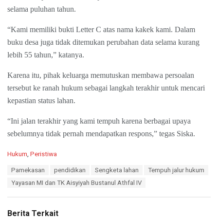
selama puluhan tahun.
“Kami memiliki bukti Letter C atas nama kakek kami. Dalam
buku desa juga tidak ditemukan perubahan data selama kurang
lebih 55 tahun,” katanya.
Karena itu, pihak keluarga memutuskan membawa persoalan
tersebut ke ranah hukum sebagai langkah terakhir untuk mencari
kepastian status lahan.
“Ini jalan terakhir yang kami tempuh karena berbagai upaya
sebelumnya tidak pernah mendapatkan respons,” tegas Siska.
C
Hukum
,
Peristiwa
a
T
Pamekasan
pendidikan
Sengketa lahan
Tempuh jalur hukum
t
a
e
Yayasan MI dan TK Aisyiyah Bustanul Athfal IV
g
g
s
o
:
r
Berita Terkait
i