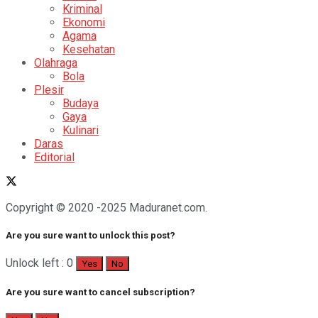
Kriminal
Ekonomi
Agama
Kesehatan
Olahraga
Bola
Plesir
Budaya
Gaya
Kulinari
Daras
Editorial
Copyright © 2020 -2025 Maduranet.com.
Are you sure want to unlock this post?
Unlock left : 0
Yes
No
Are you sure want to cancel subscription?