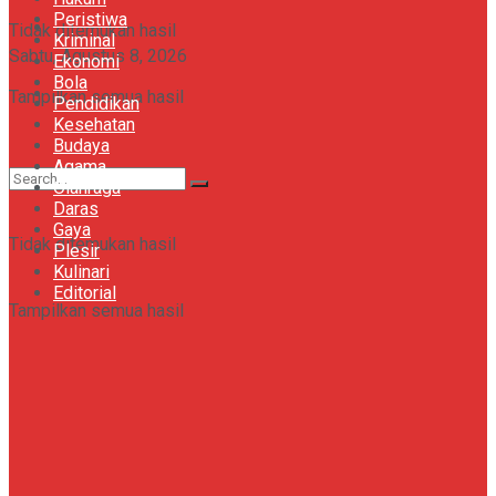
Peristiwa
Khazanah
Tidak ditemukan hasil
Kriminal
Sabtu, Agustus 8, 2026
Ekonomi
Bola
Gaya
Tampilkan semua hasil
Pendidikan
Kesehatan
Budaya
Agama
Olahraga
Daras
Gaya
Tidak ditemukan hasil
Plesir
Kulinari
Editorial
Tampilkan semua hasil