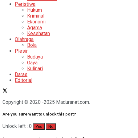
Peristiwa
Hukum
Kriminal
Ekonomi
Agama
Kesehatan
Olahraga
Bola
Plesir
Budaya
Gaya
Kulinari
Daras
Editorial
Copyright © 2020 -2025 Maduranet.com.
Are you sure want to unlock this post?
Unlock left : 0
Yes
No