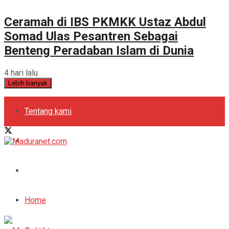
Ceramah di IBS PKMKK Ustaz Abdul
Somad Ulas Pesantren Sebagai
Benteng Peradaban Islam di Dunia
4 hari lalu
Lebih banyak
Tentang kami
Kebijakan Privasi
Pedoman Media Siber
Periklanan
Home