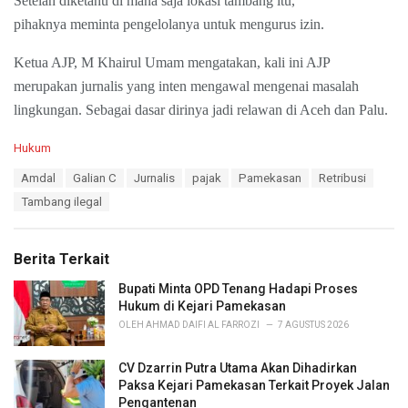
Setelah diketahu di mana saja lokasi tambang itu,
pihaknya meminta pengelolanya untuk mengurus izin.
Ketua AJP, M Khairul Umam mengatakan, kali ini AJP
merupakan jurnalis yang inten mengawal mengenai masalah
lingkungan. Sebagai dasar dirinya jadi relawan di Aceh dan Palu.
C
Hukum
a
T
Amdal
Galian C
Jurnalis
pajak
Pamekasan
Retribusi
t
a
e
Tambang ilegal
g
g
s
o
:
r
Berita Terkait
i
e
Bupati Minta OPD Tenang Hadapi Proses
s
Hukum di Kejari Pamekasan
:
OLEH
AHMAD DAIFI AL FARROZI
7 AGUSTUS 2026
CV Dzarrin Putra Utama Akan Dihadirkan
Paksa Kejari Pamekasan Terkait Proyek Jalan
Pengantenan