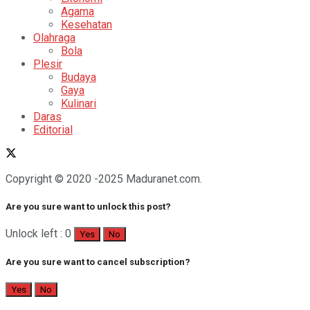
Agama
Kesehatan
Olahraga
Bola
Plesir
Budaya
Gaya
Kulinari
Daras
Editorial
Copyright © 2020 -2025 Maduranet.com.
Are you sure want to unlock this post?
Unlock left : 0
Yes
No
Are you sure want to cancel subscription?
Yes
No