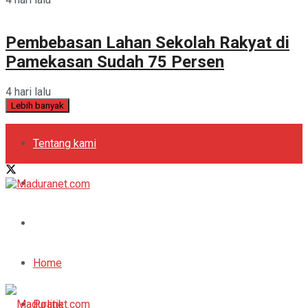
Pembebasan Lahan Sekolah Rakyat di
Pamekasan Sudah 75 Persen
4 hari lalu
Lebih banyak
Tentang kami
Kebijakan Privasi
Pedoman Media Siber
Periklanan
Home
Politik