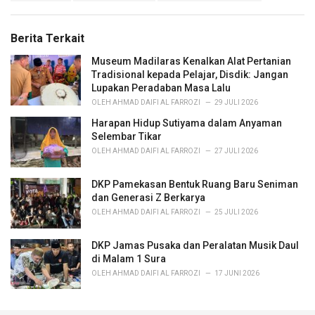
g
s
o
:
r
Berita Terkait
i
e
Museum Madilaras Kenalkan Alat Pertanian
s
Tradisional kepada Pelajar, Disdik: Jangan
:
Lupakan Peradaban Masa Lalu
OLEH
AHMAD DAIFI AL FARROZI
29 JULI 2026
Harapan Hidup Sutiyama dalam Anyaman
Selembar Tikar
OLEH
AHMAD DAIFI AL FARROZI
27 JULI 2026
DKP Pamekasan Bentuk Ruang Baru Seniman
dan Generasi Z Berkarya
OLEH
AHMAD DAIFI AL FARROZI
25 JULI 2026
DKP Jamas Pusaka dan Peralatan Musik Daul
di Malam 1 Sura
OLEH
AHMAD DAIFI AL FARROZI
17 JUNI 2026