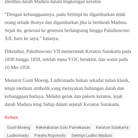
identitas darah Madura dalam lingkungan keraton.
“Dengan kebanggaannya, pada Serimpi itu digambarkan tidak
orang sebaik ibunya dan digambarkan jika ia berdarah Madura.
Sejak itu, generasi ke generasi berlangsung hingga Pakubuwono
XII, baru ke saya,” katanya.
Diketahui, Pakubuwono VII memerintah Keraton Surakarta pada
1830 hingga 1858, setelah masa VOC berakhir, dan wafat pada
10 Mei 1958.
Menurut Gusti Moeng, Ludiromadu bukan sekadar tarian klasik,
tetapi medium simbolik yang merayakan hubungan darah dan
kebanggaan budaya. Melalui gerak dan pakem keraton, jejak
darah Madura tetap hidup dalam sejarah Keraton Surakarta.
C
Budaya
a
T
Gusti Moeng
Kekerabatan Solo Pamekasan
Keraton Surakarta
t
a
e
Ludiromadu
Perahu Rojomolo
Serimpi Ludiro Maduro
g