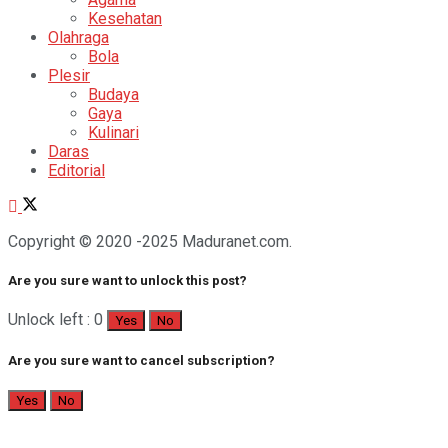
Kesehatan
Olahraga
Bola
Plesir
Budaya
Gaya
Kulinari
Daras
Editorial
Copyright © 2020 -2025 Maduranet.com.
Are you sure want to unlock this post?
Unlock left : 0
Yes
No
Are you sure want to cancel subscription?
Yes
No