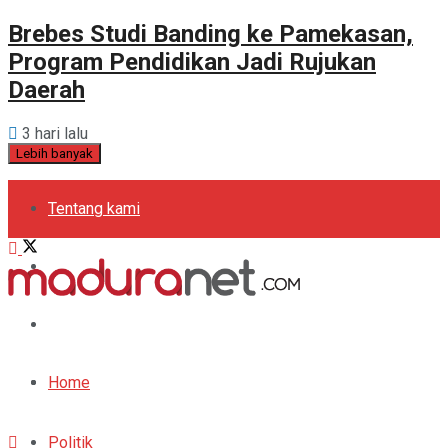
Brebes Studi Banding ke Pamekasan,
Program Pendidikan Jadi Rujukan
Daerah
3 hari lalu
Lebih banyak
Tentang kami
Kebijakan Privasi
Pedoman Media Siber
Periklanan
Home
Politik