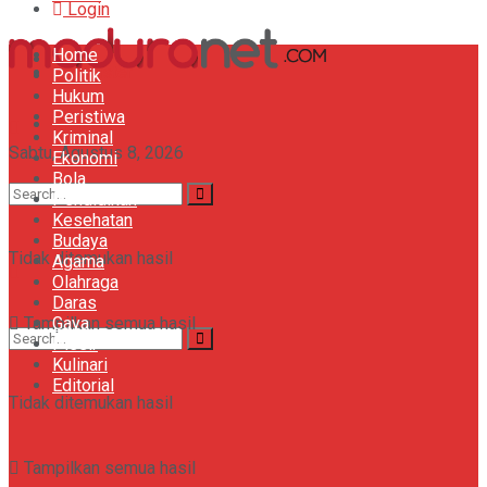
Login
Home
Bola
Register
Politik
Hukum
Peristiwa
Khazanah
Kriminal
Sabtu, Agustus 8, 2026
Ekonomi
Bola
Gaya
Pendidikan
Kesehatan
Budaya
Tidak ditemukan hasil
Agama
Olahraga
Daras
Tampilkan semua hasil
Gaya
Plesir
Kulinari
Editorial
Tidak ditemukan hasil
Tampilkan semua hasil