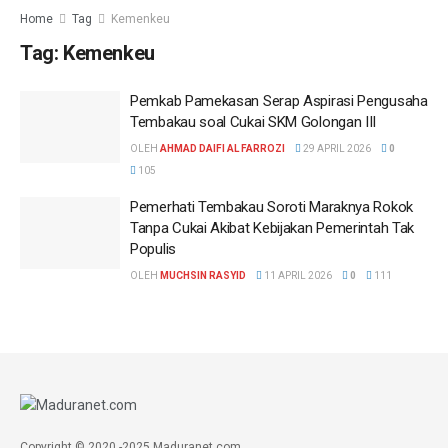
Home
Tag
Kemenkeu
Tag:
Kemenkeu
Pemkab Pamekasan Serap Aspirasi Pengusaha
Tembakau soal Cukai SKM Golongan III
OLEH
AHMAD DAIFI AL FARROZI
29 APRIL 2026
0
105
Pemerhati Tembakau Soroti Maraknya Rokok
Tanpa Cukai Akibat Kebijakan Pemerintah Tak
Populis
OLEH
MUCHSIN RASYID
11 APRIL 2026
0
111
Copyright © 2020 -2025 Maduranet.com.