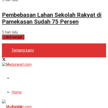
Pembebasan Lahan Sekolah Rakyat di
Pamekasan Sudah 75 Persen
5 hari lalu
Lebih banyak
Tentang kami
Kebijakan Privasi
Pedoman Media Siber
Periklanan
Home
Politik