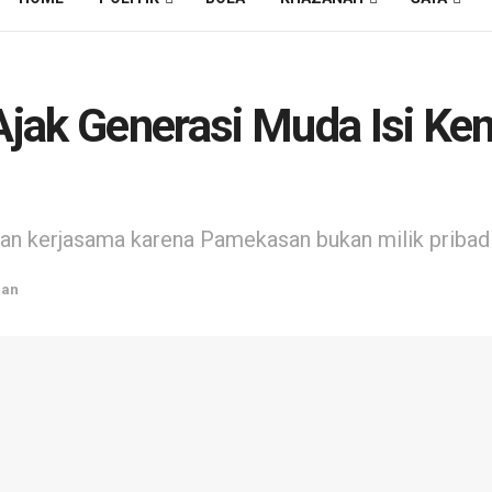
jak Generasi Muda Isi K
 kerjasama karena Pamekasan bukan milik pribadi
han