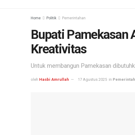
Home
Politik
Pemerintahan
Bupati Pamekasan A
Kreativitas
Untuk membangun Pamekasan dibutuhkan
oleh
Hasbi Amrullah
17 Agustus 2025
in
Pemerinta