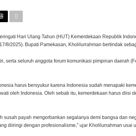
ingati Hari Ulang Tahun (HUT) Kemerdekaan Republik Indon
(17/8/2025). Bupati Pamekasan, Kholilurrahman bertindak sebag
ri, serta seluruh anggota forum komunikasi pimpinan daerah (F
onesia harus bersyukur karena Indonesia sudah menapaki keme
ati oleh Indonesia. Oleh sebab itu, kemerdekaan harus diisi d
h susah payah mengorbankan segalanya demi bangsa dan nega
ng diiringi dengan profesionalisme,” ujar Kholilurrahman usai