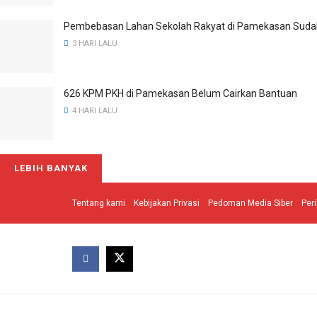
Pembebasan Lahan Sekolah Rakyat di Pamekasan Suda
3 HARI LALU
626 KPM PKH di Pamekasan Belum Cairkan Bantuan
4 HARI LALU
LEBIH BANYAK
Tentang kami
Kebijakan Privasi
Pedoman Media Siber
Per