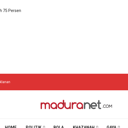
h 75 Persen
iklanan
HOME
POLITIK
BOLA
KHAZANAH
GAYA