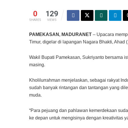
0
129
SHARES
VIEWS
PAMEKASAN, MADURANET
– Upacara memper
Timur, digelar di lapangan Nagara Bhakti, Ahad 
Wakil Bupati Pamekasan, Sukriyanto bersama ist
masing.
Kholilurrahman menjelaskan, sebagai rakyat Ind
sudah banyak rintangan dan tantangan yang dilew
muda.
“Para pejuang dan pahlawan kemerdekaan suda
ke depan untuk mengisinya dengan kreativitas ya