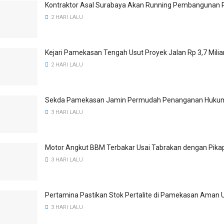
Kontraktor Asal Surabaya Akan Running Pembangunan 
2 HARI LALU
Kejari Pamekasan Tengah Usut Proyek Jalan Rp 3,7 Mili
2 HARI LALU
Sekda Pamekasan Jamin Permudah Penanganan Hukum 
3 HARI LALU
Motor Angkut BBM Terbakar Usai Tabrakan dengan Pika
3 HARI LALU
Pertamina Pastikan Stok Pertalite di Pamekasan Aman 
3 HARI LALU