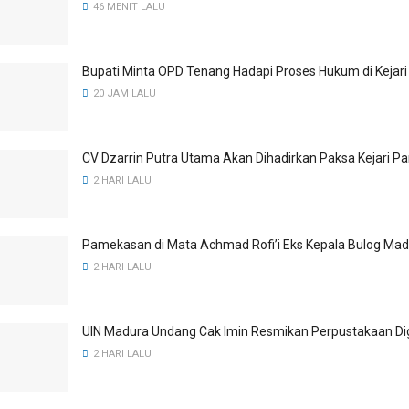
46 MENIT LALU
Bupati Minta OPD Tenang Hadapi Proses Hukum di Keja
20 JAM LALU
CV Dzarrin Putra Utama Akan Dihadirkan Paksa Kejari 
2 HARI LALU
Pamekasan di Mata Achmad Rofi’i Eks Kepala Bulog Ma
2 HARI LALU
UIN Madura Undang Cak Imin Resmikan Perpustakaan Dig
2 HARI LALU