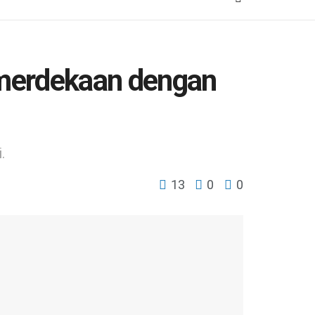
emerdekaan dengan
.
13
0
0