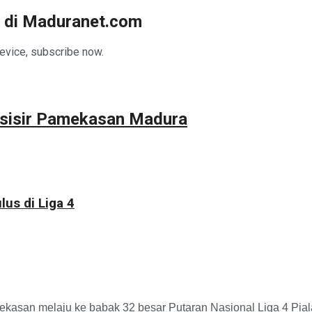
ga di Maduranet.com
device, subscribe now.
esisir Pamekasan Madura
us di Liga 4
melaju ke babak 32 besar Putaran Nasional Liga 4 Piala P