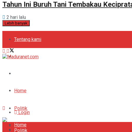
Tahun Ini Buruh Tani Tembakau Kecipra
2 hari lalu
Lebih banyak
Tentang kami
Kebijakan Privasi
Pedoman Media Siber
Periklanan
Home
Politik
Login
Home
Bola
Register
Politik