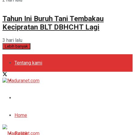
Tahun Ini Buruh Tani Tembakau
Kecipratan BLT DBHCHT Lagi
3 hari lalu
Lebih banyak
Tentang kami
Kebijakan Privasi
Pedoman Media Siber
Periklanan
Home
Politik