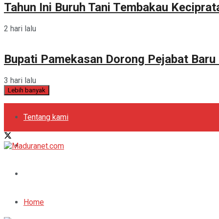
Tahun Ini Buruh Tani Tembakau Kecipra
2 hari lalu
Bupati Pamekasan Dorong Pejabat Baru
3 hari lalu
Lebih banyak
Tentang kami
Kebijakan Privasi
Pedoman Media Siber
Periklanan
Home