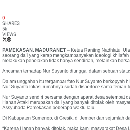
0
SHARES
5k
VIEWS
PAMEKASAN, MADURANET
– Ketua Ranting Nadhlatul Ul
seorang da’i yang kerap mengkampanyekan ideologi khilafa
melakukan penolakan tidak hanya sendirian, melainkan ber
Ancaman terhadap Nur Suyanto diunggal dalam sebuah status
Dalam unggahan itu tergambar foto Nur Suyanto berkopyah hitam
Nur Suyanto lokasi rumahnya sudah disherloce sama teman-
Nur Suyanto sendiri bersama dengan aparat desa setempat d
Hanan Attaki merupakan da’i yang banyak ditolak oleh masyar
Assyuhada Pamekasan beberapa waktu lalu.
Di Kabupaten Sumenep, di Gresik, di Jember dan sejumlah dae
“Karena Hanan banyak ditolak, maka kami masyarakat Desa La