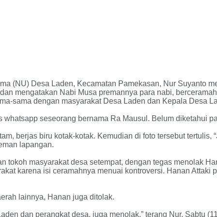
ama (NU) Desa Laden, Kecamatan Pamekasan, Nur Suyanto men
h dan mengatakan Nabi Musa premannya para nabi, berceramah
sama-sama dengan masyarakat Desa Laden dan Kepala Desa La
 whatsapp seseorang bernama Ra Mausul. Belum diketahui pas
, berjas biru kotak-kotak. Kemudian di foto tersebut tertulis, 
teman lapangan.
an tokoh masyarakat desa setempat, dengan tegas menolak Han
akat karena isi ceramahnya menuai kontroversi. Hanan Attaki 
rah lainnya, Hanan juga ditolak.
den dan perangkat desa, juga menolak,” terang Nur, Sabtu (11