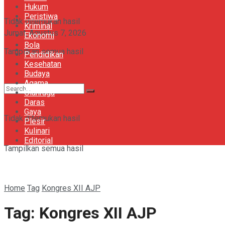
Hukum
Peristiwa
Khazanah
Tidak ditemukan hasil
Kriminal
Jumat, Agustus 7, 2026
Ekonomi
Bola
Gaya
Tampilkan semua hasil
Pendidikan
Kesehatan
Budaya
Agama
Olahraga
Daras
Gaya
Tidak ditemukan hasil
Plesir
Kulinari
Editorial
Tampilkan semua hasil
Home
Tag
Kongres XII AJP
Tag:
Kongres XII AJP