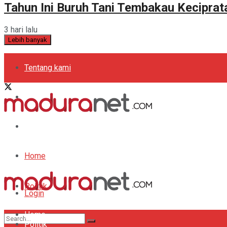
Tahun Ini Buruh Tani Tembakau Kecipra
3 hari lalu
Lebih banyak
Tentang kami
Kebijakan Privasi
Pedoman Media Siber
Periklanan
Home
Politik
Login
Home
Bola
Register
Politik