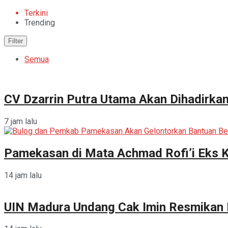
Terkini
Trending
Filter
Semua
CV Dzarrin Putra Utama Akan Dihadirka
7 jam lalu
Pamekasan di Mata Achmad Rofi’i Eks 
14 jam lalu
UIN Madura Undang Cak Imin Resmikan P