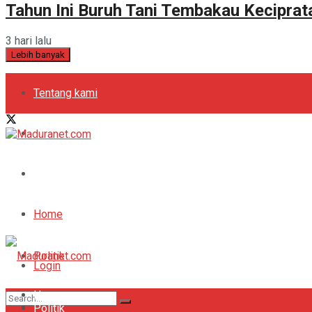
Tahun Ini Buruh Tani Tembakau Kecipra
3 hari lalu
Lebih banyak
Tentang kami
Kebijakan Privasi
Pedoman Media Siber
Periklanan
Home
Politik
Login
Home
Bola
Register
Politik