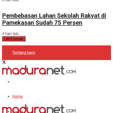
Pembebasan Lahan Sekolah Rakyat di
Pamekasan Sudah 75 Persen
4 hari lalu
Lebih banyak
Tentang kami
Kebijakan Privasi
Pedoman Media Siber
Periklanan
Home
Politik