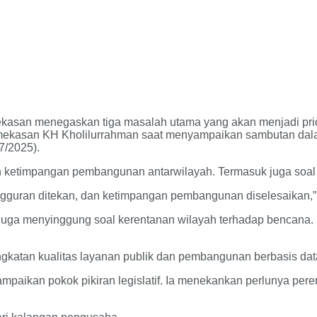
kasan menegaskan tiga masalah utama yang akan menjadi p
Pamekasan KH Kholilurrahman saat menyampaikan sambutan 
7/2025).
n ketimpangan pembangunan antarwilayah. Termasuk juga soal 
ngguran ditekan, dan ketimpangan pembangunan diselesaikan,” k
ga menyinggung soal kerentanan wilayah terhadap bencana. M
katan kualitas layanan publik dan pembangunan berbasis data. 
ikan pokok pikiran legislatif. Ia menekankan perlunya peren