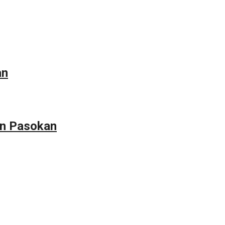
an
an Pasokan