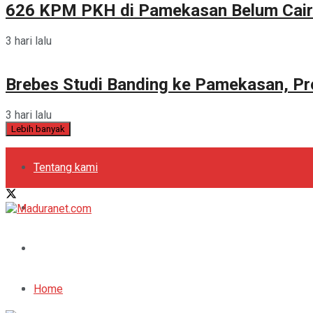
626 KPM PKH di Pamekasan Belum Cair
3 hari lalu
Brebes Studi Banding ke Pamekasan, Pr
3 hari lalu
Lebih banyak
Tentang kami
Kebijakan Privasi
Pedoman Media Siber
Periklanan
Home