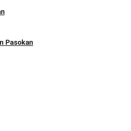
an
an Pasokan