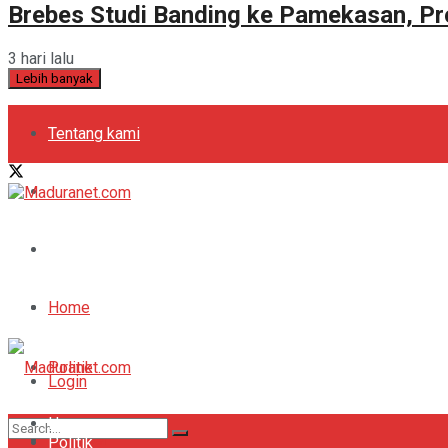
Brebes Studi Banding ke Pamekasan, Pr
3 hari lalu
Lebih banyak
Tentang kami
Kebijakan Privasi
Pedoman Media Siber
Periklanan
Home
Politik
Login
Home
Bola
Register
Politik