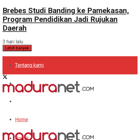
Brebes Studi Banding ke Pamekasan,
Program Pendidikan Jadi Rujukan
Daerah
3 hari lalu
Lebih banyak
Tentang kami
Kebijakan Privasi
Pedoman Media Siber
Periklanan
Home
Politik