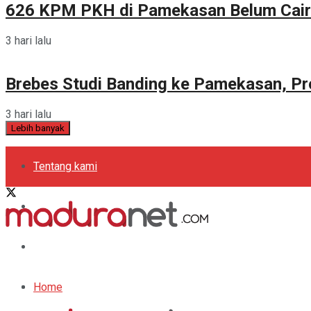
626 KPM PKH di Pamekasan Belum Cair
3 hari lalu
Brebes Studi Banding ke Pamekasan, Pr
3 hari lalu
Lebih banyak
Tentang kami
Kebijakan Privasi
Pedoman Media Siber
Periklanan
Home