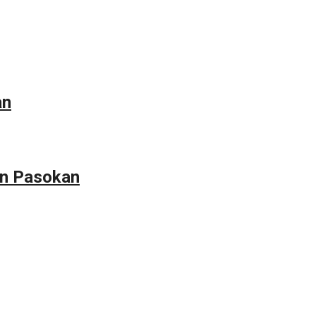
an
an Pasokan