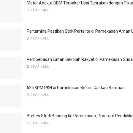
Motor Angkut BBM Terbakar Usai Tabrakan dengan Pika
1 HARI LALU
Pertamina Pastikan Stok Pertalite di Pamekasan Aman 
1 HARI LALU
Pembebasan Lahan Sekolah Rakyat di Pamekasan Suda
1 HARI LALU
626 KPM PKH di Pamekasan Belum Cairkan Bantuan
2 HARI LALU
Brebes Studi Banding ke Pamekasan, Program Pendidika
2 HARI LALU