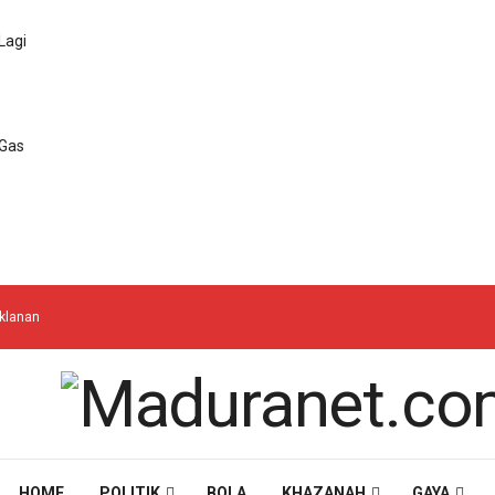
Lagi
 Gas
iklanan
HOME
POLITIK
BOLA
KHAZANAH
GAYA