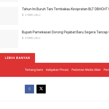
Tahun Ini Buruh Tani Tembakau Kecipratan BLT DBHCHT 
2 HARI LALU
Bupati Pamekasan Dorong Pejabat Baru Segera Tancap
3 HARI LALU
LEBIH BANYAK
Tentang kami
Kebijakan Privasi
Pedoman Media Siber
Per