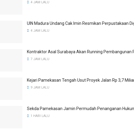
4 JAM LALU
UIN Madura Undang Cak Imin Resmikan Perpustakaan Dig
4 JAM LALU
Kontraktor Asal Surabaya Akan Running Pembangunan 
7 JAM LALU
Kejari Pamekasan Tengah Usut Proyek Jalan Rp 3,7 Mili
9 JAM LALU
Sekda Pamekasan Jamin Permudah Penanganan Hukum 
1 HARI LALU