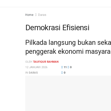
Home
Daras
Demokrasi Efisiensi
Pilkada langsung bukan sekad
penggerak ekonomi masyara
OLEH
TAUFIQUR RAHMAN
12 JANUARI 2026
11
0
IN
DARAS
0