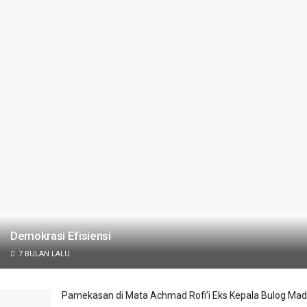
Demokrasi Efisiensi
7 BULAN LALU
Pamekasan di Mata Achmad Rofi’i Eks Kepala Bulog Ma