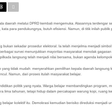
la daerah melalui DPRD kembali mengemuka. Alasannya terdengar se
ata para pendukungnya, butuh efisiensi. Namun, di titik inilah publik p
ung bukan sekadar prosedur elektoral. Ia telah menjelma menjadi simbo
 berbagai survei menunjukkan mayoritas masyarakat menolak gagasan pi
 pilkada langsung telah menjadi nilai bersama, bukan agenda kelompok 
alan yang tidak mudah: menyerahkan pemilihan kepala daerah langsung 
muncul. Namun, dari proses itulah masyarakat belajar.
ndidikan politik yang nyata. Warga belajar membandingkan program, m
uara lima tahunan, tetapi hidup dalam percakapan warung kopi, ruang ke
lajar kolektif itu. Demokrasi kemudian berisiko direduksi menjadi uru