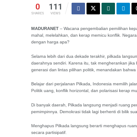
0
111
SHARES
VIEWS
MADURANET
– Wacana pengembalian pemilihan kepa
mahal, melelahkan, dan kerap memicu konflik. Negara, k
dengan harga apa?
Selama lebih dari dua dekade terakhir, pilkada langs
daerahnya sendiri. Karena itu, tak mengherankan jika
generasi dan lintas pilihan politik, menandakan bahwa
Belajar dari perjalanan Pilkada, Indonesia memilih j
Politik uang, konflik horizontal, dan polarisasi kerap 
Di banyak daerah, Pilkada langsung menjadi ruang pe
pemimpinnya. Demokrasi tidak lagi berhenti di bilik s
Menghapus Pilkada langsung berarti menghapus ruang be
secara partisipatif.