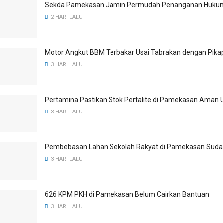
Sekda Pamekasan Jamin Permudah Penanganan Hukum 
2 HARI LALU
Motor Angkut BBM Terbakar Usai Tabrakan dengan Pika
3 HARI LALU
Pertamina Pastikan Stok Pertalite di Pamekasan Aman 
3 HARI LALU
Pembebasan Lahan Sekolah Rakyat di Pamekasan Suda
3 HARI LALU
626 KPM PKH di Pamekasan Belum Cairkan Bantuan
3 HARI LALU