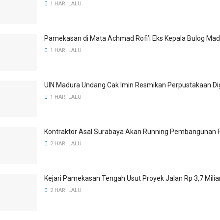
1 HARI LALU
Pamekasan di Mata Achmad Rofi’i Eks Kepala Bulog Ma
1 HARI LALU
UIN Madura Undang Cak Imin Resmikan Perpustakaan Dig
1 HARI LALU
Kontraktor Asal Surabaya Akan Running Pembangunan 
2 HARI LALU
Kejari Pamekasan Tengah Usut Proyek Jalan Rp 3,7 Mili
2 HARI LALU