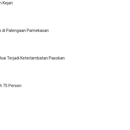
Kejari
p di Palengaan Pamekasan
Usai Terjadi Keterlambatan Pasokan
h 75 Persen