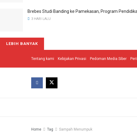
Brebes Studi Banding ke Pamekasan, Program Pendidika
3 HARI LALU
LEBIH BANYAK
Tentang kami
Kebijakan Privasi
Pedoman Media Siber
Per
Home
Tag
Sampah Menumpuk