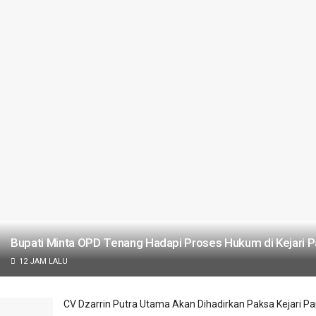
Bupati Minta OPD Tenang Hadapi Proses Hukum di Kejari
12 JAM LALU
CV Dzarrin Putra Utama Akan Dihadirkan Paksa Kejari 