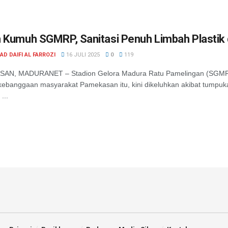
 Kumuh SGMRP, Sanitasi Penuh Limbah Plastik
D DAIFI AL FARROZI
16 JULI 2025
0
119
AN, MADURANET – Stadion Gelora Madura Ratu Pamelingan (SGMRP) 
kebanggaan masyarakat Pamekasan itu, kini dikeluhkan akibat tumpuk
...