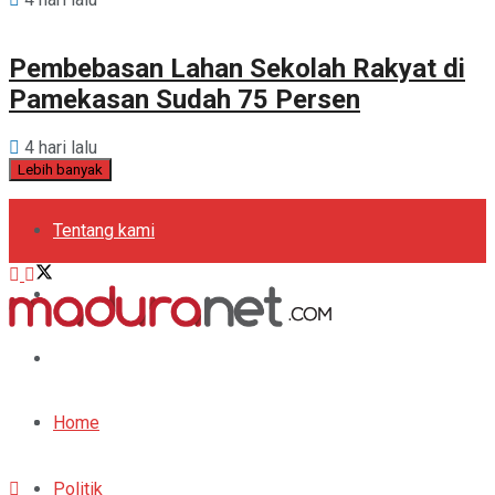
Pembebasan Lahan Sekolah Rakyat di
Pamekasan Sudah 75 Persen
4 hari lalu
Lebih banyak
Tentang kami
Kebijakan Privasi
Pedoman Media Siber
Periklanan
Home
Politik