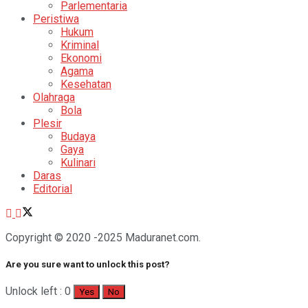
Parlementaria
Peristiwa
Hukum
Kriminal
Ekonomi
Agama
Kesehatan
Olahraga
Bola
Plesir
Budaya
Gaya
Kulinari
Daras
Editorial
Copyright © 2020 -2025 Maduranet.com.
Are you sure want to unlock this post?
Unlock left : 0
Yes
No