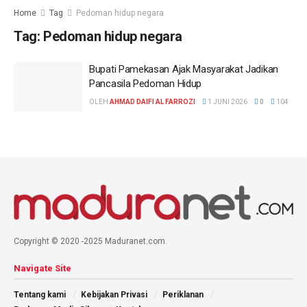
Home
Tag
Pedoman hidup negara
Tag:
Pedoman hidup negara
Bupati Pamekasan Ajak Masyarakat Jadikan
Pancasila Pedoman Hidup
OLEH
AHMAD DAIFI AL FARROZI
1 JUNI 2026
0
104
Copyright © 2020 -2025 Maduranet.com.
Navigate Site
Tentang kami
Kebijakan Privasi
Periklanan