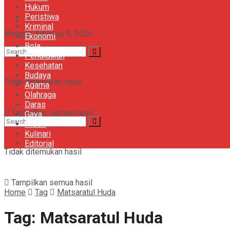
Hukum
Peristiwa
Khazanah
Kriminal
Minggu, Agustus 9, 2026
Ekonomi
Bola
Gaya
Pendidikan
Kesehatan
Budaya
Tidak ditemukan hasil
Agama
Olahraga
Daras
Tampilkan semua hasil
Gaya
Plesir
Kulinari
Editorial
Tidak ditemukan hasil
Tampilkan semua hasil
Home
Tag
Matsaratul Huda
Tag:
Matsaratul Huda