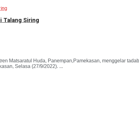
 Talang Siring
Matsaratul Huda, Panempan,Pamekasan, menggelar tadabbur a
an, Selasa (27/9/2022). ...