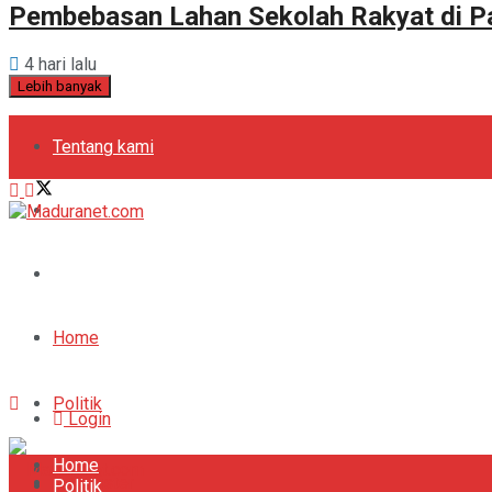
Pembebasan Lahan Sekolah Rakyat di 
4 hari lalu
Lebih banyak
Tentang kami
Kebijakan Privasi
Pedoman Media Siber
Periklanan
Home
Politik
Login
Home
Bola
Register
Politik