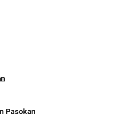
an
an Pasokan