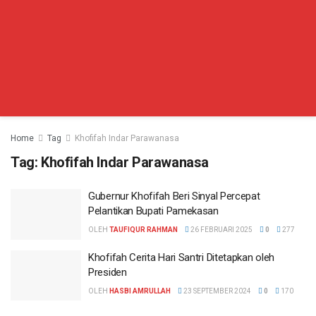
Home
Tag
Khofifah Indar Parawanasa
Tag:
Khofifah Indar Parawanasa
Gubernur Khofifah Beri Sinyal Percepat
Pelantikan Bupati Pamekasan
OLEH
TAUFIQUR RAHMAN
26 FEBRUARI 2025
0
277
Khofifah Cerita Hari Santri Ditetapkan oleh
Presiden
OLEH
HASBI AMRULLAH
23 SEPTEMBER 2024
0
170