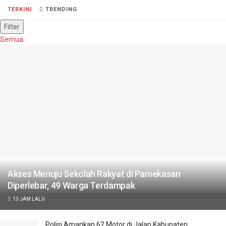
TERKINI
TRENDING
Filter
Semua
Akses Menuju Sekolah Rakyat di Pamekasan
Diperlebar, 49 Warga Terdampak
13 JAM LALU
Polisi Amankan 62 Motor di Jalan Kabupaten