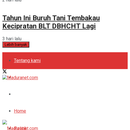
Tahun Ini Buruh Tani Tembakau
Kecipratan BLT DBHCHT Lagi
3 hari lalu
Lebih banyak
Tentang kami
Kebijakan Privasi
Pedoman Media Siber
Periklanan
Home
Politik