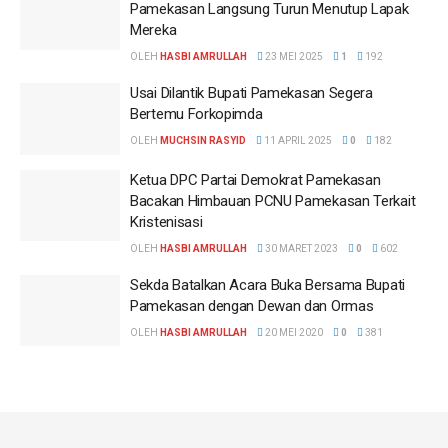
Pamekasan Langsung Turun Menutup Lapak
Mereka
OLEH
HASBI AMRULLAH
23 MEI 2025
1
192
Usai Dilantik Bupati Pamekasan Segera
Bertemu Forkopimda
OLEH
MUCHSIN RASYID
11 APRIL 2025
0
182
Ketua DPC Partai Demokrat Pamekasan
Bacakan Himbauan PCNU Pamekasan Terkait
Kristenisasi
OLEH
HASBI AMRULLAH
30 MARET 2023
0
602
Sekda Batalkan Acara Buka Bersama Bupati
Pamekasan dengan Dewan dan Ormas
OLEH
HASBI AMRULLAH
20 MEI 2020
0
381