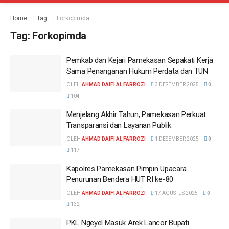
Home
Tag
Forkopimda
Tag:
Forkopimda
Pemkab dan Kejari Pamekasan Sepakati Kerja
Sama Penanganan Hukum Perdata dan TUN
OLEH
AHMAD DAIFI AL FARROZI
3 DESEMBER 2025
0
104
Menjelang Akhir Tahun, Pamekasan Perkuat
Transparansi dan Layanan Publik
OLEH
AHMAD DAIFI AL FARROZI
1 DESEMBER 2025
0
117
Kapolres Pamekasan Pimpin Upacara
Penurunan Bendera HUT RI ke-80
OLEH
AHMAD DAIFI AL FARROZI
17 AGUSTUS 2025
0
132
PKL Ngeyel Masuk Arek Lancor Bupati