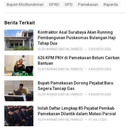
T
Bupati Kholilurrahman
DPRD
OPD
Pamekasan
Raperda
t
a
e
g
g
s
o
Berita Terkait
:
r
i
Kontraktor Asal Surabaya Akan Running
e
Pembangunan Puskesmas Bulangan Haji
s
Tahap Dua
:
OLEH
AHMAD DAIFI AL FARROZI
6 AGUSTUS 2026
626 KPM PKH di Pamekasan Belum Cairkan
Bantuan
OLEH
AHMAD DAIFI AL FARROZI
4 AGUSTUS 2026
Bupati Pamekasan Dorong Pejabat Baru
Segera Tancap Gas
OLEH
AHMAD DAIFI AL FARROZI
4 AGUSTUS 2026
Inilah Daftar Lengkap 85 Pejabat Pemkab
Pamekasan Dilantik dalam Mutasi Parsial
OLEH
AHMAD DAIFI AL FARROZI
31 JULI 2026