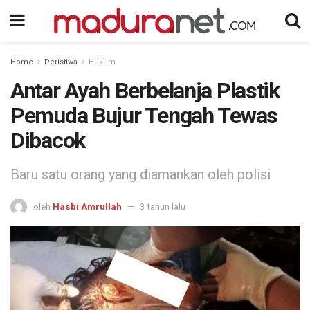
Home
Peristiwa
Hukum
Antar Ayah Berbelanja Plastik
Pemuda Bujur Tengah Tewas
Dibacok
Baru satu orang yang diamankan oleh polisi
oleh
Hasbi Amrullah
3 tahun lalu