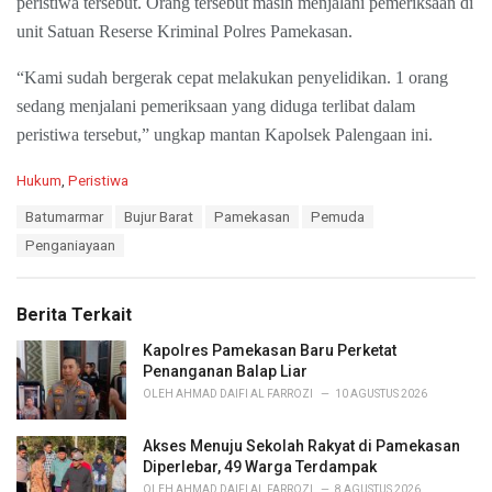
peristiwa tersebut. Orang tersebut masih menjalani pemeriksaan di
unit Satuan Reserse Kriminal Polres Pamekasan.
“Kami sudah bergerak cepat melakukan penyelidikan. 1 orang
sedang menjalani pemeriksaan yang diduga terlibat dalam
peristiwa tersebut,” ungkap mantan Kapolsek Palengaan ini.
C
Hukum
,
Peristiwa
a
T
Batumarmar
Bujur Barat
Pamekasan
Pemuda
t
a
e
Penganiayaan
g
g
s
o
:
r
Berita Terkait
i
e
Kapolres Pamekasan Baru Perketat
s
Penanganan Balap Liar
:
OLEH
AHMAD DAIFI AL FARROZI
10 AGUSTUS 2026
Akses Menuju Sekolah Rakyat di Pamekasan
Diperlebar, 49 Warga Terdampak
OLEH
AHMAD DAIFI AL FARROZI
8 AGUSTUS 2026