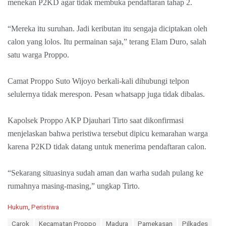
menekan P2KD agar tidak membuka pendaftaran tahap 2.
“Mereka itu suruhan. Jadi keributan itu sengaja diciptakan oleh
calon yang lolos. Itu permainan saja,” terang Elam Duro, salah
satu warga Proppo.
Camat Proppo Suto Wijoyo berkali-kali dihubungi telpon
selulernya tidak merespon. Pesan whatsapp juga tidak dibalas.
Kapolsek Proppo AKP Djauhari Tirto saat dikonfirmasi
menjelaskan bahwa peristiwa tersebut dipicu kemarahan warga
karena P2KD tidak datang untuk menerima pendaftaran calon.
“Sekarang situasinya sudah aman dan warha sudah pulang ke
rumahnya masing-masing,” ungkap Tirto.
C
Hukum
,
Peristiwa
a
T
Carok
Kecamatan Proppo
Madura
Pamekasan
Pilkades
t