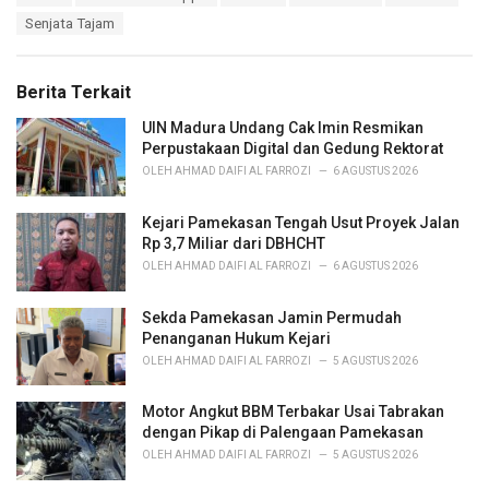
a
e
Senjata Tajam
g
g
s
o
:
r
Berita Terkait
i
e
UIN Madura Undang Cak Imin Resmikan
s
Perpustakaan Digital dan Gedung Rektorat
:
OLEH
AHMAD DAIFI AL FARROZI
6 AGUSTUS 2026
Kejari Pamekasan Tengah Usut Proyek Jalan
Rp 3,7 Miliar dari DBHCHT
OLEH
AHMAD DAIFI AL FARROZI
6 AGUSTUS 2026
Sekda Pamekasan Jamin Permudah
Penanganan Hukum Kejari
OLEH
AHMAD DAIFI AL FARROZI
5 AGUSTUS 2026
Motor Angkut BBM Terbakar Usai Tabrakan
dengan Pikap di Palengaan Pamekasan
OLEH
AHMAD DAIFI AL FARROZI
5 AGUSTUS 2026