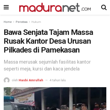
Home
Peristiwa
Hukum
Bawa Senjata Tajam Massa
Rusak Kantor Desa Urusan
Pilkades di Pamekasan
Massa merusak sejumlah fasilitas kantor
seperti meja, kursi dan kaca jendela
oleh
Hasbi Amrullah
4 tahun lalu