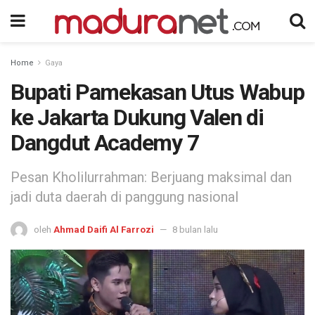
Home
Gaya
Bupati Pamekasan Utus Wabup
ke Jakarta Dukung Valen di
Dangdut Academy 7
Pesan Kholilurrahman: Berjuang maksimal dan
jadi duta daerah di panggung nasional
oleh
Ahmad Daifi Al Farrozi
8 bulan lalu