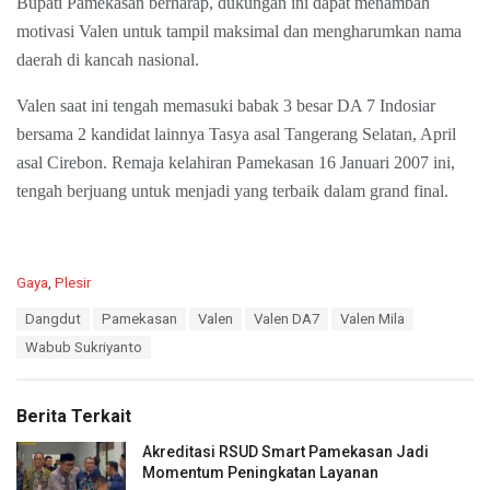
Bupati Pamekasan berharap, dukungan ini dapat menambah
motivasi Valen untuk tampil maksimal dan mengharumkan nama
daerah di kancah nasional.
Valen saat ini tengah memasuki babak 3 besar DA 7 Indosiar
bersama 2 kandidat lainnya Tasya asal Tangerang Selatan, April
asal Cirebon. Remaja kelahiran Pamekasan 16 Januari 2007 ini,
tengah berjuang untuk menjadi yang terbaik dalam grand final.
C
Gaya
,
Plesir
a
T
Dangdut
Pamekasan
Valen
Valen DA7
Valen Mila
t
a
e
Wabub Sukriyanto
g
g
s
o
:
r
Berita Terkait
i
e
Akreditasi RSUD Smart Pamekasan Jadi
s
Momentum Peningkatan Layanan
: