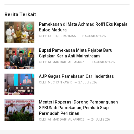
s
o
:
r
Berita Terkait
i
e
Pamekasan di Mata Achmad Rofi’i Eks Kepala
s
Bulog Madura
:
OLEH
TAUFIQUR RAHMAN
6 AGUSTUS 2026
Bupati Pamekasan Minta Pejabat Baru
Ciptakan Kerja Anti Mainstream
OLEH
AHMAD DAIFI AL FARROZI
1 AGUSTUS 2026
AJP Gagas Pamekasan Cari Indentitas
OLEH
MUCHSIN RASYID
27 JULI 2026
Menteri Koperasi Dorong Pembangunan
SPBUN di Pamekasan, Pemkab Siap
Permudah Perizinan
OLEH
AHMAD DAIFI AL FARROZI
24 JULI 2026