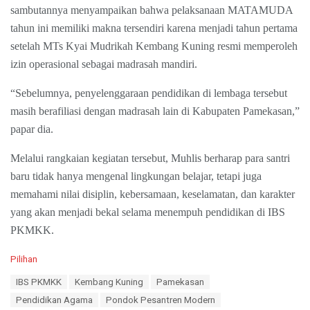
sambutannya menyampaikan bahwa pelaksanaan MATAMUDA
tahun ini memiliki makna tersendiri karena menjadi tahun pertama
setelah MTs Kyai Mudrikah Kembang Kuning resmi memperoleh
izin operasional sebagai madrasah mandiri.
“Sebelumnya, penyelenggaraan pendidikan di lembaga tersebut
masih berafiliasi dengan madrasah lain di Kabupaten Pamekasan,”
papar dia.
Melalui rangkaian kegiatan tersebut, Muhlis berharap para santri
baru tidak hanya mengenal lingkungan belajar, tetapi juga
memahami nilai disiplin, kebersamaan, keselamatan, dan karakter
yang akan menjadi bekal selama menempuh pendidikan di IBS
PKMKK.
C
Pilihan
a
T
IBS PKMKK
Kembang Kuning
Pamekasan
t
a
e
Pendidikan Agama
Pondok Pesantren Modern
g
g