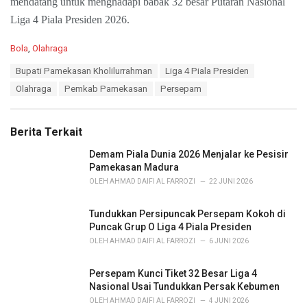
mendatang untuk menghadapi babak 32 besar Putaran Nasional
Liga 4 Piala Presiden 2026.
C
Bola
,
Olahraga
a
T
Bupati Pamekasan Kholilurrahman
Liga 4 Piala Presiden
t
a
e
Olahraga
Pemkab Pamekasan
Persepam
g
g
s
o
:
r
Berita Terkait
i
e
Demam Piala Dunia 2026 Menjalar ke Pesisir
s
Pamekasan Madura
:
OLEH
AHMAD DAIFI AL FARROZI
22 JUNI 2026
Tundukkan Persipuncak Persepam Kokoh di
Puncak Grup O Liga 4 Piala Presiden
OLEH
AHMAD DAIFI AL FARROZI
6 JUNI 2026
Persepam Kunci Tiket 32 Besar Liga 4
Nasional Usai Tundukkan Persak Kebumen
OLEH
AHMAD DAIFI AL FARROZI
4 JUNI 2026