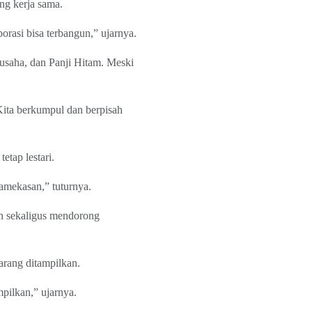
g kerja sama.
borasi bisa terbangun,” ujarnya.
usaha, dan Panji Hitam. Meski
 Kita berkumpul dan berpisah
etap lestari.
amekasan,” tuturnya.
en sekaligus mendorong
arang ditampilkan.
pilkan,” ujarnya.