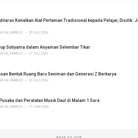
laras Kenalkan Alat Pertanian Tradisional kepada Pelajar, Disdik:
IFI AL FARROZI
29 JULI 2026
up Sutiyama dalam Anyaman Selembar Tikar
IFI AL FARROZI
27 JULI 2026
an Bentuk Ruang Baru Seniman dan Generasi Z Berkarya
IFI AL FARROZI
25 JULI 2026
usaka dan Peralatan Musik Daul di Malam 1 Sura
IFI AL FARROZI
17 JUNI 2026
BACK TO TOP