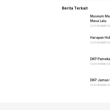
g
g
s
o
Berita Terkait
:
r
i
Museum Madi
e
Masa Lalu
s
OLEH
AHMAD DA
:
Harapan Hid
OLEH
AHMAD DA
DKP Pamekas
OLEH
AHMAD DA
DKP Jamas P
OLEH
AHMAD DA