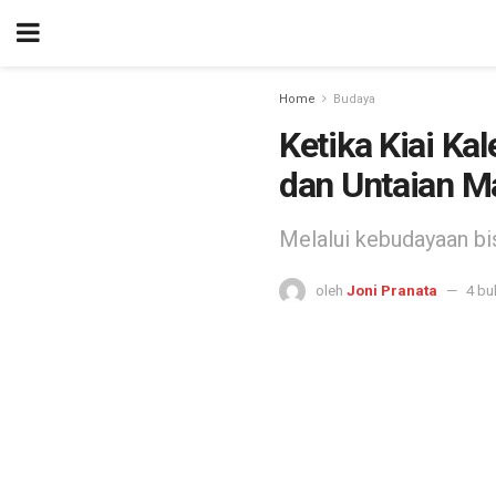
Home
Budaya
Ketika Kiai K
dan Untaian M
Melalui kebudayaan bi
oleh
Joni Pranata
4 bu