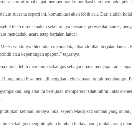
suasana nonformal dapat memperkuat komunikasi dan membuka peluan
lam suasana seperti ini, komunikasi akan lebih cair. Dari situlah kola
sebut telah direncanakan sebelumnya bersama perwakilan kades, peng
ra mendadak, acara tetap berjalan lancar.
. Meski waktunya ditentukan mendadak, alhamdulillah berjalan lancar.
olitik atau kepentingan apapun,” tegasnya.
na dinilai lebih membumi sekaligus sebagai upaya menjaga tradisi agar t
ma. Harapannya bisa menjadi pengikat kebersamaan untuk membangun P
nyampaikan, kegiatan ini bertujuan mempererat silaturahmi lintas elem
.
nghidupkan kembali budaya lokal seperti Macapat Samman yang mulai j
rahmi sekaligus menghidupkan kembali budaya yang mulai jarang ditam