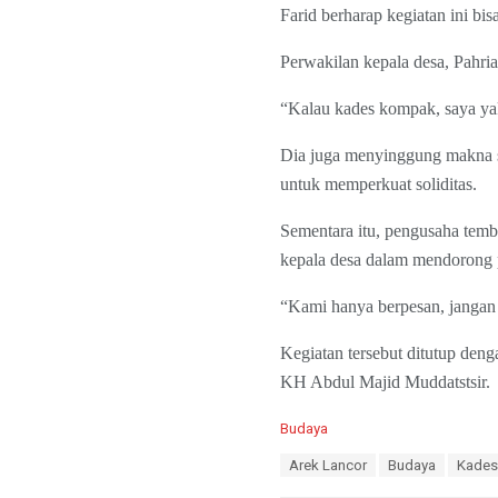
Farid berharap kegiatan ini bisa
Perwakilan kepala desa, Pahri
“Kalau kades kompak, saya yak
Dia juga menyinggung makna s
untuk memperkuat soliditas.
Sementara itu, pengusaha tem
kepala desa dalam mendorong
“Kami hanya berpesan, jangan
Kegiatan tersebut ditutup de
KH Abdul Majid Muddatstsir.
C
Budaya
a
T
Arek Lancor
Budaya
Kades
t
a
e