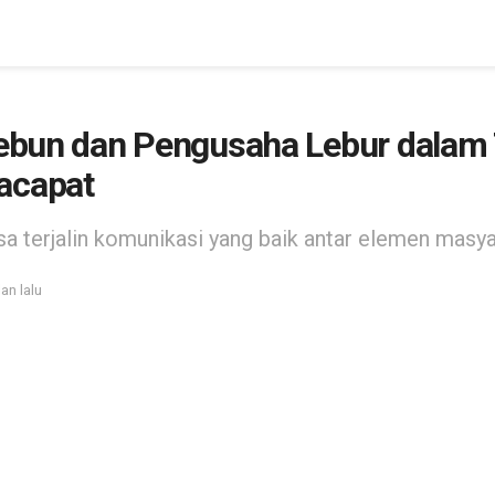
alebun dan Pengusaha Lebur dalam
acapat
sa terjalin komunikasi yang baik antar elemen masy
lan lalu